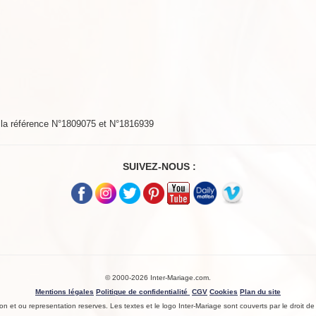
s la référence N°1809075 et N°1816939
SUIVEZ-NOUS :
© 2000-2026 Inter-Mariage.com.
Mentions légales
Politique de confidentialité
CGV
Cookies
Plan du site
n et ou representation reserves. Les textes et le logo Inter-Mariage sont couverts par le droit de l