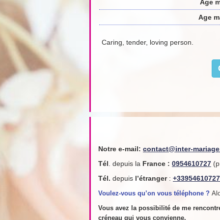
Age 
Age m
Caring, tender, loving person.
Notre e-mail:
contact@inter-mariag
Tél
. depuis la
France
:
0954610727
(p
Tél.
depuis
l’étranger
:
+33954610727
Voulez-vous qu’on vous téléphone ?
Alo
Vous avez la possibilité de me rencont
créneau qui vous convienne.