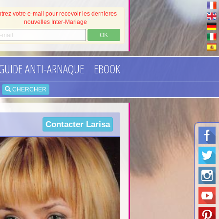
trez votre e-mail pour recevoir les dernieres
nouvelles Inter-Mariage
OK
GUIDE ANTI-ARNAQUE
EBOOK
•
CHERCHER
Contacter
Larisa