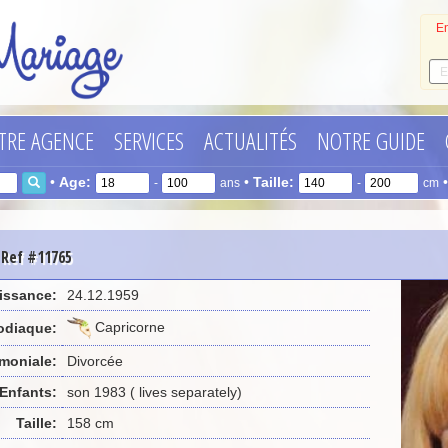
En
TRE AGENCE
SERVICES
ACTUALITÉS
NOTRE GUIDE
•
Age:
•
Taille:
-
ans
-
cm
 Ref #11765
issance:
24.12.1959
Capricorne
odiaque:
imoniale:
Divorcée
Enfants:
son 1983 ( lives separately)
Taille:
158 cm