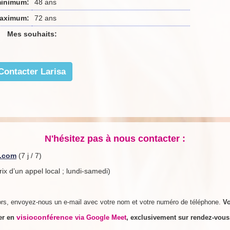
minimum:
48 ans
aximum:
72 ans
Mes souhaits:
Contacter Larisa
N'hésitez pas à nous contacter :
e.com
(7 j / 7)
rix d’un appel local ; lundi-samedi)
rs, envoyez-nous un e-mail avec votre nom et votre numéro de téléphone.
V
visioconférence
rer en
via Google Meet
, exclusivement sur rendez-vou