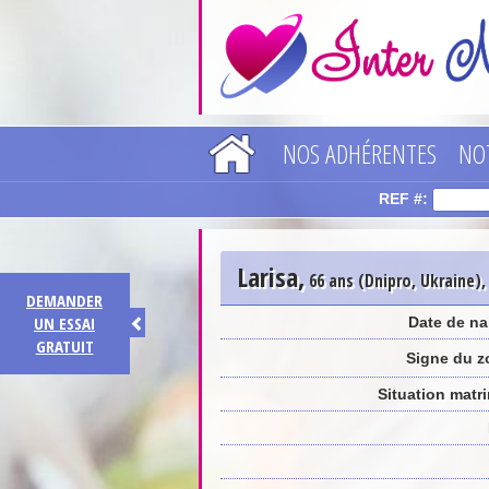
NOS ADHÉRENTES
NO
REF #:
Larisa
,
66 ans (Dnipro, Ukraine),
DEMANDER
UN ESSAI
Date de na
GRATUIT
Signe du z
Situation matr