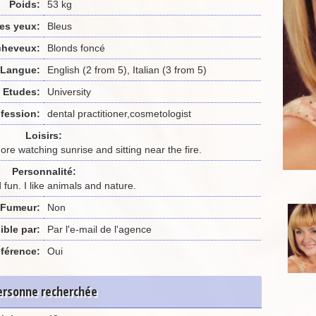
Poids:
53 kg
es yeux:
Bleus
cheveux:
Blonds foncé
Langue:
English (2 from 5), Italian (3 from 5)
Etudes:
University
fession:
dental practitioner,cosmetologist
Loisirs:
ore watching sunrise and sitting near the fire.
Personnalité:
d fun. I like animals and nature.
Fumeur:
Non
ible par:
Par l'e-mail de l'agence
férence:
Oui
ersonne recherchée