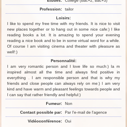
Etudes:
College (Bac+2, Bac+3)
Profession:
tailor
Loisirs:
I like to spend my free time with my friends. It is nice to visit
new places together or to hang out in some nice cafe:) I like
reading books a lot. It is amazing to spend your evening
reading a nice book and to be in some virtual word for a while.
Of course I am visiting cinema and theater with pleasure as
well!:)
Personnalité:
I am very romantic person and I love life so much:) Ia m
inspired almost all the time and always find positive in
everything . I am responsible person and that is why my
friends and close people can always rely on me:) I am very
kind and have warm and pleasant feelings towards people and
I can say that rather friendly and helpful:)
Fumeur:
Non
Contact possible par:
Par l'e-mail de l'agence
Vidéoconférence:
Oui