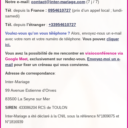
Notre e-mail:
contact@inter-mariage.com
(7 j / 7)
Tél
. depuis la
France
:
0954610727
(prix d’un appel local ; lundi-
samedi)
Tél.
depuis
l’étranger
:
+33954610727
Voulez-vous qu’on vous téléphone ?
Alors, envoyez-nous un e-mail
avec votre nom et votre numéro de téléphone.
Vous pouvez
cliquer
ici.
visioconférence
Vous avez la possibilité de me rencontrer en
via
Google Meet
, exclusivement sur rendez-vous.
Envoyez-moi un e-
mail
pour fixer un créneau qui vous convienne.
Adresse de
correspondance
:
Inter-Mariage
99 Avenue Estienne d'Orves
83500 La Seyne sur Mer
SIREN
: 433086204 RCS de TOULON
Inter-Mariage a été déclaré à la CNIL sous la référence N°1809075 et
N°1816939