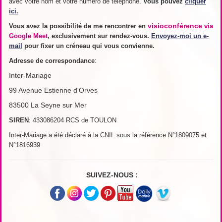
avec votre nom et votre numéro de téléphone.
Vous pouvez
cliquer
ici.
visioconférence
Vous avez la possibilité de me rencontrer en
via
Google Meet
, exclusivement sur rendez-vous.
Envoyez-moi un e-
mail
pour fixer un créneau qui vous convienne.
Adresse de
correspondance
:
Inter-Mariage
99 Avenue Estienne d'Orves
83500 La Seyne sur Mer
SIREN
: 433086204 RCS de TOULON
Inter-Mariage a été déclaré à la CNIL sous la référence N°1809075 et
N°1816939
SUIVEZ-NOUS :