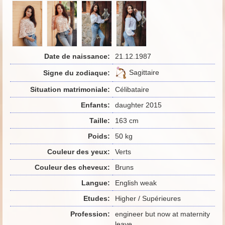
Date de naissance:
21.12.1987
Sagittaire
Signe du zodiaque:
Situation matrimoniale:
Célibataire
Enfants:
daughter 2015
Taille:
163 cm
Poids:
50 kg
Couleur des yeux:
Verts
Couleur des cheveux:
Bruns
Langue:
English weak
Etudes:
Higher / Supérieures
Profession:
engineer but now at maternity
leave