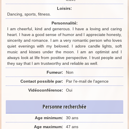
Loisirs:
Dancing, sports, fitness.
Personnalité:
I am cheerful, kind and generous. I have a loving and caring
heart. I have a good sense of humor and I appreciate honesty,
sincerity and romance. I am a very romantic person who loves
quiet evenings with my beloved. I adore candle lights, soft
music and kisses under the moon. I am an optimist and I
always look at life from positive perspective. I trust people and
they say that I am trustworthy and reliable as well.
Fumeur:
Non
Contact possible par:
Par l'e-mail de l'agence
Vidéoconférence:
Oui
Personne recherchée
Age minimum:
30 ans
Age maximum:
47 ans