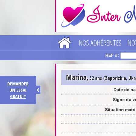
NOS ADHÉRENTES
NO
REF #:
Marina
,
52 ans (Zaporizhia, Ukr
DEMANDER
UN ESSAI
Date de na
GRATUIT
Signe du z
Situation matr