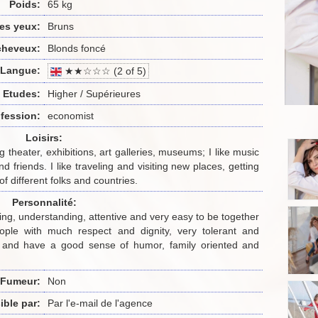
Poids:
65 kg
es yeux:
Bruns
cheveux:
Blonds foncé
Langue:
★★☆☆☆ (2 of 5)
Etudes:
Higher / Supérieures
fession:
economist
Loisirs:
ng theater, exhibitions, art galleries, museums; I like music
friends. I like traveling and visiting new places, getting
of different folks and countries.
Personnalité:
ing, understanding, attentive and very easy to be together
people with much respect and dignity, very tolerant and
 and have a good sense of humor, family oriented and
Fumeur:
Non
ible par:
Par l'e-mail de l'agence