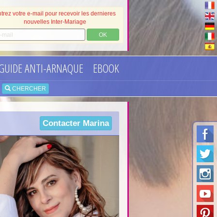
trez votre e-mail pour recevoir les dernieres
nouvelles Inter-Mariage
OK
GUIDE ANTI-ARNAQUE
EBOOK
•
CHERCHER
Contacter
Marina