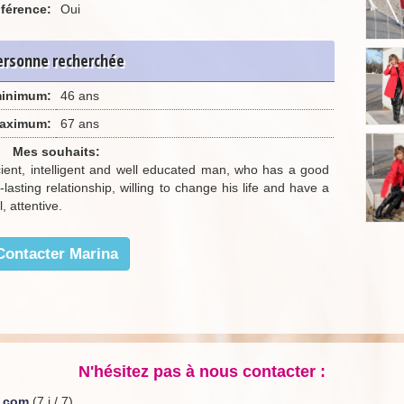
férence:
Oui
ersonne recherchée
minimum:
46 ans
aximum:
67 ans
Mes souhaits:
ficient, intelligent and well educated man, who has a good
lasting relationship, willing to change his life and have a
, attentive.
Contacter Marina
N'hésitez pas à nous contacter :
e.com
(7 j / 7)