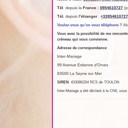
Tél
. depuis la
France
:
0954610727
(p
Tél.
depuis
l’étranger
:
+33954610727
Voulez-vous qu’on vous téléphone ?
Alo
Vous avez la possibilité de me rencont
créneau qui vous convienne.
Adresse de
correspondance
:
Inter-Mariage
99 Avenue Estienne d'Orves
83500 La Seyne sur Mer
SIREN
: 433086204 RCS de TOULON
Inter-Mariage a été déclaré à la CNIL sou