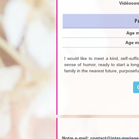
Vidéocon
P
Age 
Age m
I would like to meet a kind, self-suf
sense of humor, ready to start a long-
family in the nearest future, purposeful
Notre e-mail:
contact@inter-mariag