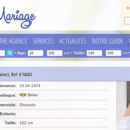
En
TRE AGENCE
SERVICES
ACTUALITÉS
NOTRE GUIDE
•
Age:
•
Taille:
-
ans
-
cm
aine), Ref #14262
issance:
14.04.1974
Bélier
odiaque:
imoniale:
Divorcée
Enfants:
Taille:
162 cm