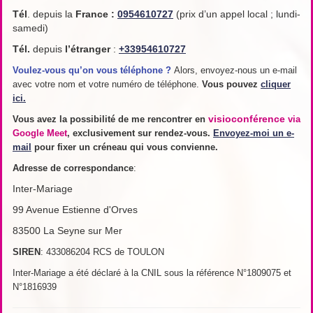
Tél
. depuis la
France
:
0954610727
(prix d’un appel local ; lundi-
samedi)
Tél.
depuis
l’étranger
:
+33954610727
Voulez-vous qu’on vous téléphone ?
Alors, envoyez-nous un e-mail
avec votre nom et votre numéro de téléphone.
Vous pouvez
cliquer
ici.
visioconférence
Vous avez la possibilité de me rencontrer en
via
Google Meet
, exclusivement sur rendez-vous.
Envoyez-moi un e-
mail
pour fixer un créneau qui vous convienne.
Adresse de
correspondance
:
Inter-Mariage
99 Avenue Estienne d'Orves
83500 La Seyne sur Mer
SIREN
: 433086204 RCS de TOULON
Inter-Mariage a été déclaré à la CNIL sous la référence N°1809075 et
N°1816939