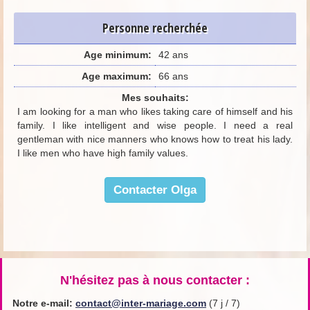
Personne recherchée
Age minimum:
42 ans
Age maximum:
66 ans
Mes souhaits:
I am looking for a man who likes taking care of himself and his
family. I like intelligent and wise people. I need a real
gentleman with nice manners who knows how to treat his lady.
I like men who have high family values.
Contacter Olga
N'hésitez pas à nous contacter :
Notre e-mail:
contact@inter-mariage.com
(7 j / 7)