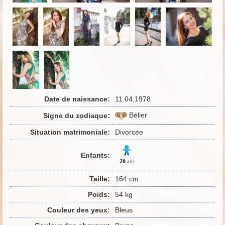
Date de naissance:
11.04.1978
Bélier
Signe du zodiaque:
Situation matrimoniale:
Divorcée
Enfants:
26
ans
Taille:
164 cm
Poids:
54 kg
Couleur des yeux:
Bleus