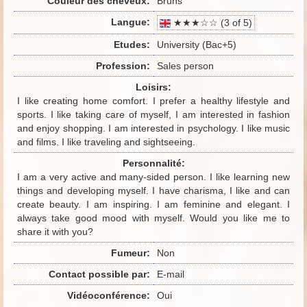
Couleur des cheveux:
Bruns
Langue:
★★★☆☆ (3 of 5)
Etudes:
University (Bac+5)
Profession:
Sales person
Loisirs:
I like creating home comfort. I prefer a healthy lifestyle and
sports. I like taking care of myself, I am interested in fashion
and enjoy shopping. I am interested in psychology. I like music
and films. I like traveling and sightseeing.
Personnalité:
I am a very active and many-sided person. I like learning new
things and developing myself. I have charisma, I like and can
create beauty. I am inspiring. I am feminine and elegant. I
always take good mood with myself. Would you like me to
share it with you?
Fumeur:
Non
Contact possible par:
E-mail
Vidéoconférence:
Oui