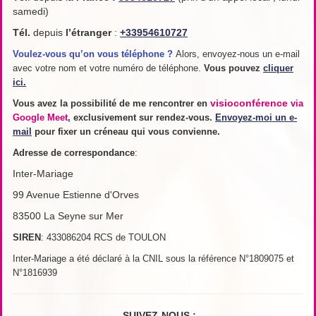
samedi)
Tél.
depuis
l’étranger
:
+33954610727
Voulez-vous qu’on vous téléphone ?
Alors, envoyez-nous un e-mail
avec votre nom et votre numéro de téléphone.
Vous pouvez
cliquer
ici.
visioconférence
Vous avez la possibilité de me rencontrer en
via
Google Meet
, exclusivement sur rendez-vous.
Envoyez-moi un e-
mail
pour fixer un créneau qui vous convienne.
Adresse de
correspondance
:
Inter-Mariage
99 Avenue Estienne d'Orves
83500 La Seyne sur Mer
SIREN
: 433086204 RCS de TOULON
Inter-Mariage a été déclaré à la CNIL sous la référence N°1809075 et
N°1816939
SUIVEZ-NOUS :