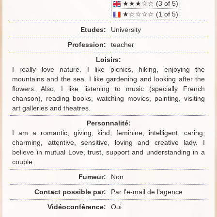
★★★☆☆ (3 of 5)
★☆☆☆☆ (1 of 5)
Etudes:
University
Profession:
teacher
Loisirs:
I really love nature. I like picnics, hiking, enjoying the
mountains and the sea. I like gardening and looking after the
flowers. Also, I like listening to music (specially French
chanson), reading books, watching movies, painting, visiting
art galleries and theatres.
Personnalité:
I am a romantic, giving, kind, feminine, intelligent, caring,
charming, attentive, sensitive, loving and creative lady. I
believe in mutual Love, trust, support and understanding in a
couple.
Fumeur:
Non
Contact possible par:
Par l'e-mail de l'agence
Vidéoconférence:
Oui