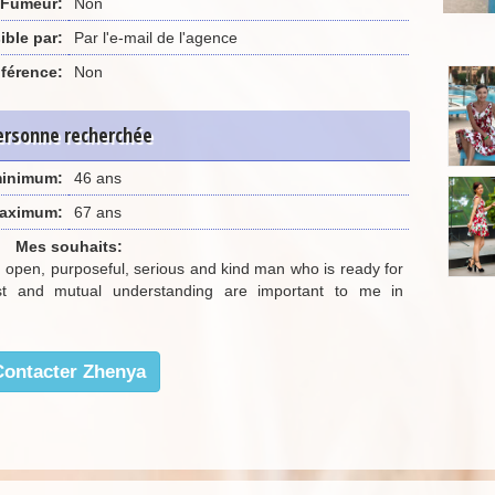
Fumeur:
Non
ible par:
Par l'e-mail de l'agence
férence:
Non
ersonne recherchée
minimum:
46 ans
aximum:
67 ans
Mes souhaits:
g, open, purposeful, serious and kind man who is ready for
ust and mutual understanding are important to me in
Contacter Zhenya