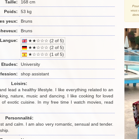
Taille:
168 cm
Pour
vous 
Poids:
53 kg
dema
es yeux:
Bruns
cheveux:
Bruns
Langue:
★★☆☆☆ (2 of 5)
★★☆☆☆ (2 of 5)
★☆☆☆☆ (1 of 5)
Etudes:
University
fession:
shop assistant
Loisirs:
and lead a healthy lifestyle. I like everything related to an
walking, nature, music and dancing. I like cooking for loved
s of exotic cuisine. In my free time I watch movies, read
Personnalité:
st and calm. I am also very romantic, sensual and tender.
ship.