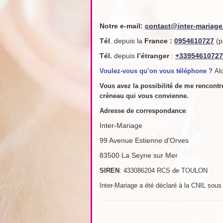
Notre e-mail:
contact@inter-mariag
Tél
. depuis la
France
:
0954610727
(p
Tél.
depuis
l’étranger
:
+33954610727
Voulez-vous qu’on vous téléphone ?
Alo
Vous avez la possibilité de me rencont
créneau qui vous convienne.
Adresse de
correspondance
:
Inter-Mariage
99 Avenue Estienne d'Orves
83500 La Seyne sur Mer
SIREN
: 433086204 RCS de TOULON
Inter-Mariage a été déclaré à la CNIL sou