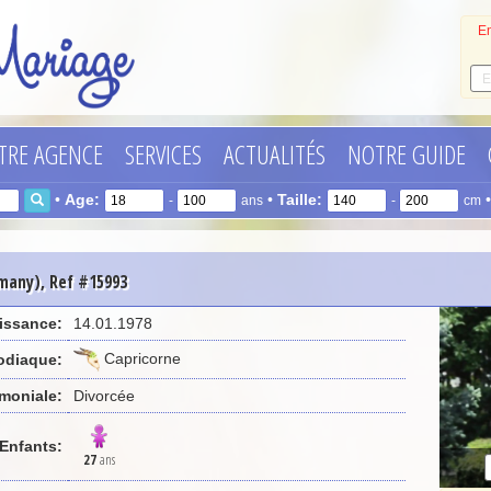
En
TRE AGENCE
SERVICES
ACTUALITÉS
NOTRE GUIDE
•
Age:
•
Taille:
-
ans
-
cm
rmany), Ref #15993
issance:
14.01.1978
Capricorne
odiaque:
imoniale:
Divorcée
Enfants:
27
ans