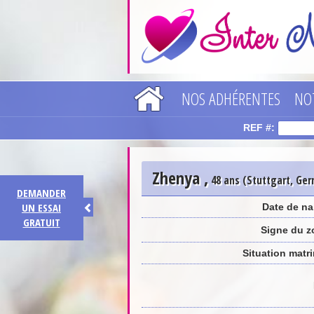
NOS ADHÉRENTES
NO
REF #:
Zhenya
,
48 ans (Stuttgart, Ge
DEMANDER
UN ESSAI
Date de na
GRATUIT
Signe du z
Situation matr