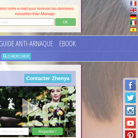
trez votre e-mail pour recevoir les dernieres
nouvelles Inter-Mariage
OK
GUIDE ANTI-ARNAQUE
EBOOK
•
CHERCHER
Contacter
Zhenya
Regarder !