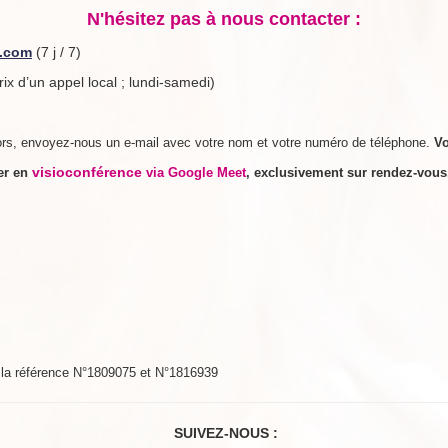
N'hésitez pas à nous contacter :
e.com
(7 j / 7)
rix d’un appel local ; lundi-samedi)
rs, envoyez-nous un e-mail avec votre nom et votre numéro de téléphone.
V
visioconférence
rer en
via Google Meet
, exclusivement sur rendez-vou
s la référence N°1809075 et N°1816939
SUIVEZ-NOUS :