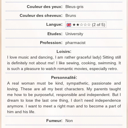
Couleur des yeux:
Bleus-gris
Couleur des cheveux:
Bruns
Langue:
★★☆☆☆ (2 of 5)
Etudes:
University
Profession:
pharmacist
Loisirs:
I love music and dancing, I am rather graceful lady) Sitting still
is definitely not about me! I like sewing, cooking, swimming. It
is such a pleasure to watch romantic movies, especially retro.
Personnalité:
A real woman must be kind, sympathetic, passionate and
loving. These are all my best characters. My parents taught
me how to be purposeful, responsible and independent. But I
dream to lose the last one thing, I don’t need independence
anymore. I want to meet a right man and to become a part of
him and his life.
Fumeur:
Non