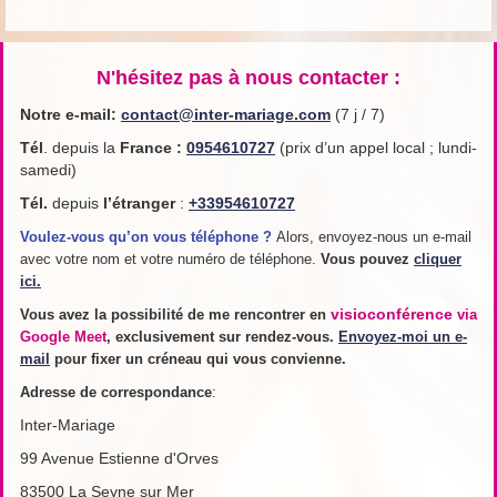
N'hésitez pas à nous contacter :
Notre e-mail:
contact@inter-mariage.com
(7 j / 7)
Tél
. depuis la
France
:
0954610727
(prix d’un appel local ; lundi-
samedi)
Tél.
depuis
l’étranger
:
+33954610727
Voulez-vous qu’on vous téléphone ?
Alors, envoyez-nous un e-mail
avec votre nom et votre numéro de téléphone.
Vous pouvez
cliquer
ici.
visioconférence
Vous avez la possibilité de me rencontrer en
via
Google Meet
, exclusivement sur rendez-vous.
Envoyez-moi un e-
mail
pour fixer un créneau qui vous convienne.
Adresse de
correspondance
:
Inter-Mariage
99 Avenue Estienne d'Orves
83500 La Seyne sur Mer