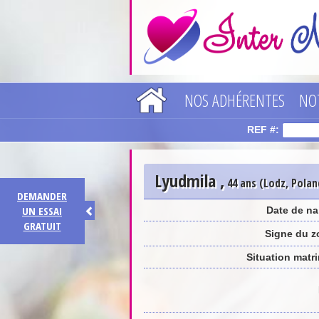
NOS ADHÉRENTES
NO
REF #:
Lyudmila
,
44 ans (Lodz, Polan
DEMANDER
UN ESSAI
Date de na
GRATUIT
Signe du z
Situation matr