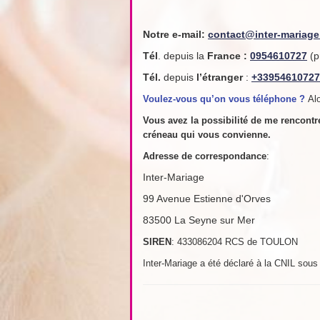
Notre e-mail:
contact@inter-mariag
Tél
. depuis la
France
:
0954610727
(p
Tél.
depuis
l’étranger
:
+33954610727
Voulez-vous qu’on vous téléphone ?
Alo
Vous avez la possibilité de me rencont
créneau qui vous convienne.
Adresse de
correspondance
:
Inter-Mariage
99 Avenue Estienne d'Orves
83500 La Seyne sur Mer
SIREN
: 433086204 RCS de TOULON
Inter-Mariage a été déclaré à la CNIL sou