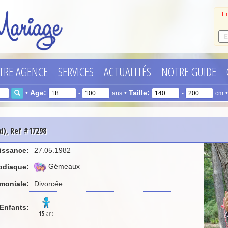
En
TRE AGENCE
SERVICES
ACTUALITÉS
NOTRE GUIDE
•
Age:
•
Taille:
-
ans
-
cm
d), Ref #17298
issance:
27.05.1982
Gémeaux
odiaque:
imoniale:
Divorcée
Enfants:
15
ans