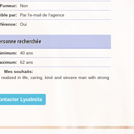
Fumeur:
Non
ible par:
Par l'e-mail de l'agence
férence:
Oui
ersonne recherchée
minimum:
40 ans
aximum:
62 ans
Mes souhaits:
g, realized in life, caring, kind and sincere man with strong
ontacter Lyudmila