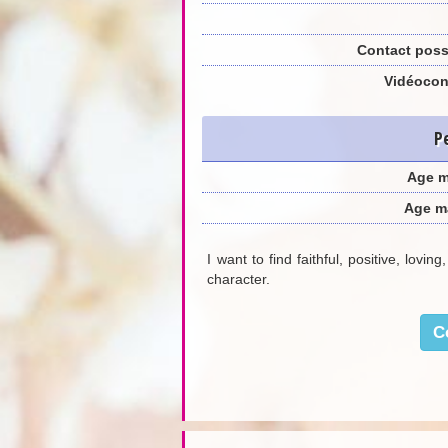
Contact poss
Vidéocon
P
Age 
Age m
I want to find faithful, positive, lovin
character.
C