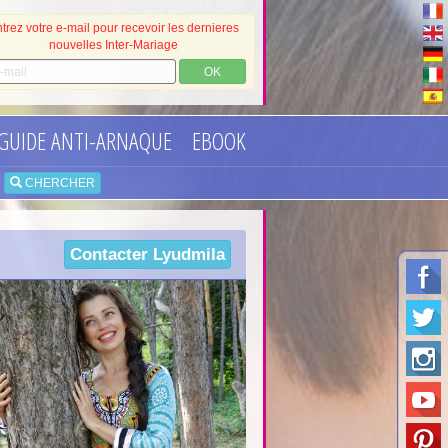
trez votre e-mail pour recevoir les dernieres
nouvelles Inter-Mariage
OK
GUIDE ANTI-ARNAQUE
EBOOK
•
CHERCHER
Contacter
Lyudmila