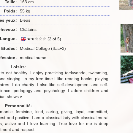
Taille:
163 cm
Poids:
55 kg
es yeux:
Bleus
cheveux:
Châtains
Langue:
★★☆☆☆ (2 of 5)
Etudes:
Medical College (Bac+3)
fession:
medical nurse
Loisirs:
ry to eat healthy. I enjoy practicing taekwondo, swimming,
and singing. In my free time I like reading books, playing
atres. I do charity. I also like self-development and self-
science, pedagogy and psychology. I adore children and
hion shows.v
Personnalité:
mantic, feminine, kind, caring, giving, loyal, committed,
est and positive. I am a classical lady with classical moral
, active and I love learning. True love for me is deep
tment and respect.