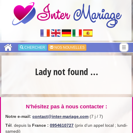
CHERCHER
NOS NOUVELLES
Lady not found ...
N'hésitez pas à nous contacter :
Notre e-mail:
contact@inter-mariage.com
(7 j / 7)
Tél
. depuis la
France
:
0954610727
(prix d’un appel local ; lundi-
samedi)