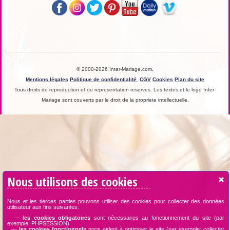
© 2000-2026 Inter-Mariage.com.
Mentions légales
Politique de confidentialité
CGV
Cookies
Plan du site
Tous droits de reproduction et ou representation reserves. Les textes et le logo Inter-
Mariage sont couverts par le droit de la propriete intellectuelle.
Nous utilisons des cookies
Nous et les tierces parties pouvons utiliser des cookies pour collecter des données
utilisateur aux fins suivantes:
—
les cookies obligatoires
sont nécessaires au fonctionnement du site (par
exemple: PHPSESSION)
—
les cookies fonctionnels
nous aident à optimiser le site (par exemple: collecter