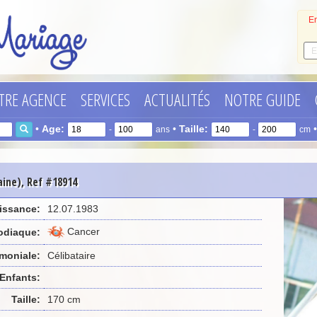
En
TRE AGENCE
SERVICES
ACTUALITÉS
NOTRE GUIDE
•
Age:
•
Taille:
-
ans
-
cm
aine), Ref #18914
issance:
12.07.1983
Cancer
odiaque:
imoniale:
Célibataire
Enfants:
Taille:
170 cm