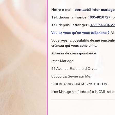
Notre e-mail:
contact@inter-mariag
Tél
. depuis la
France
:
0954610727
(p
Tél.
depuis
l’étranger
:
+33954610727
Voulez-vous qu’on vous téléphone ?
Alo
Vous avez la possibilité de me rencont
créneau qui vous convienne.
Adresse de
correspondance
:
Inter-Mariage
99 Avenue Estienne d'Orves
83500 La Seyne sur Mer
SIREN
: 433086204 RCS de TOULON
Inter-Mariage a été déclaré à la CNIL sou