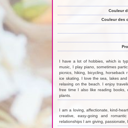
Couleur d
Couleur des 
Pro
I have a lot of hobbies, which is typ
music, I play piano, sometimes partic
picnics, hiking, bicycling, horseback 
ice skating. I love the sea, lakes and
relaxing on the beach. I enjoy travel
free time I also like reading books,
plants.
I am a loving, affectionate, kind-hear
creative, easy-going and romantic
relationships I am giving, passionate,