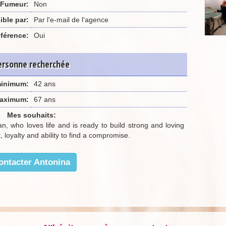
Fumeur:
Non
ible par:
Par l'e-mail de l'agence
férence:
Oui
ersonne recherchée
minimum:
42 ans
aximum:
67 ans
Mes souhaits:
an, who loves life and is ready to build strong and loving
, loyalty and ability to find a compromise.
ontacter Antonina