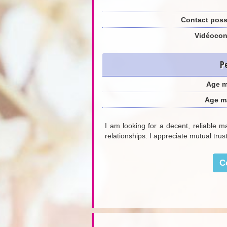
Contact poss
Vidéocon
P
Age 
Age m
I am looking for a decent, reliable m
relationships. I appreciate mutual trust
C