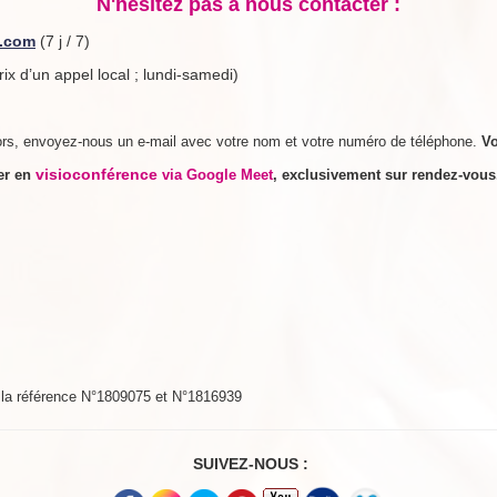
N'hésitez pas à nous contacter :
e.com
(7 j / 7)
rix d’un appel local ; lundi-samedi)
rs, envoyez-nous un e-mail avec votre nom et votre numéro de téléphone.
V
visioconférence
rer en
via Google Meet
, exclusivement sur rendez-vou
s la référence N°1809075 et N°1816939
SUIVEZ-NOUS :