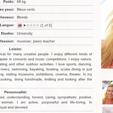
Poids:
68 kg
es yeux:
Bleus-verts
cheveux:
Blonds
Langue:
★☆☆☆☆ (1 of 5)
Etudes:
University
fession:
musician, piano teacher
Loisirs:
ical for many creative people. I enjoy different kinds of
ipate in concerts and music competitions. I enjoy nature,
riding and other outdoor activities. I love sports, dancing,
 rivers, swimming, kayaking, boating, scuba diving or just
ing, visiting museums, exhibitions, cinema, theater. In my
 cooking, doing handmade, knitting and looking after the
Personnalité:
ted, understanding, honest, caring, sympathetic, positive,
 woman. I am active, purposeful and life-loving. In
 loyal and devoted.