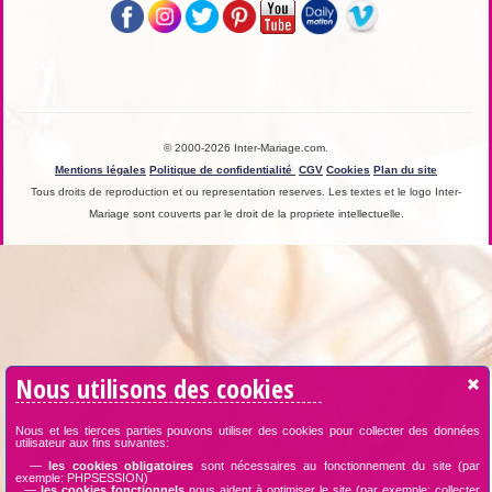
© 2000-2026 Inter-Mariage.com.
Mentions légales
Politique de confidentialité
CGV
Cookies
Plan du site
Tous droits de reproduction et ou representation reserves. Les textes et le logo Inter-
Mariage sont couverts par le droit de la propriete intellectuelle.
Nous utilisons des cookies
Nous et les tierces parties pouvons utiliser des cookies pour collecter des données
utilisateur aux fins suivantes:
—
les cookies obligatoires
sont nécessaires au fonctionnement du site (par
exemple: PHPSESSION)
—
les cookies fonctionnels
nous aident à optimiser le site (par exemple: collecter