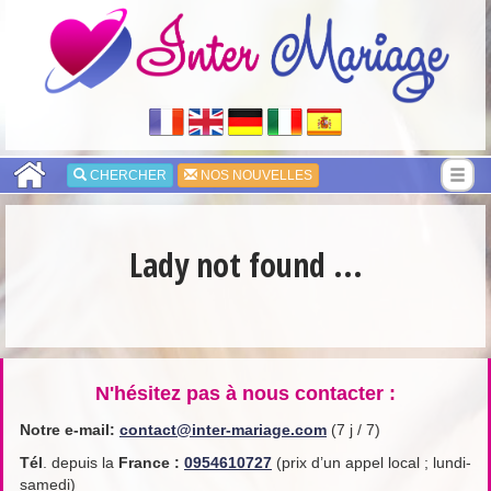
CHERCHER
NOS NOUVELLES
Lady not found ...
N'hésitez pas à nous contacter :
Notre e-mail:
contact@inter-mariage.com
(7 j / 7)
Tél
. depuis la
France
:
0954610727
(prix d’un appel local ; lundi-
samedi)