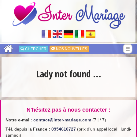
CHERCHER
NOS NOUVELLES
Lady not found ...
N'hésitez pas à nous contacter :
Notre e-mail:
contact@inter-mariage.com
(7 j / 7)
Tél
. depuis la
France
:
0954610727
(prix d’un appel local ; lundi-
samedi)