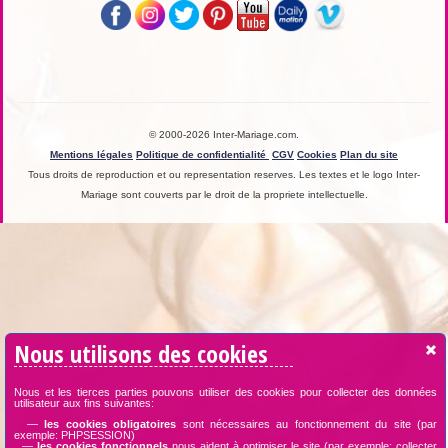
© 2000-2026 Inter-Mariage.com.
Mentions légales
Politique de confidentialité
CGV
Cookies
Plan du site
Tous droits de reproduction et ou representation reserves. Les textes et le logo Inter-
Mariage sont couverts par le droit de la propriete intellectuelle.
Nous utilisons des cookies
Nous et les tierces parties pouvons utiliser des cookies pour collecter des données
utilisateur aux fins suivantes:
—
les cookies obligatoires
sont nécessaires au fonctionnement du site (par
exemple: PHPSESSION)
—
les cookies fonctionnels
nous aident à optimiser le site (par exemple: collecter