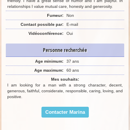
friendly. I have a great sense of humor and I am playful. In
relationships I value mutual care, honesty and generosity.
Fumeur:
Non
Contact possible par:
E-mail
Vidéoconférence:
Oui
Personne recherchée
Age minimum:
37 ans
Age maximum:
60 ans
Mes souhaits:
I am looking for a man with a strong character, decent,
generous, faithful, considerate, responsible, caring, loving, and
positive.
Contacter Marina