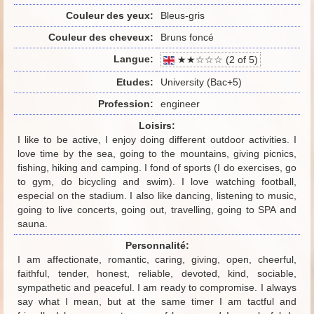
Couleur des yeux:
Bleus-gris
Couleur des cheveux:
Bruns foncé
Langue:
★★☆☆☆ (2 of 5)
Etudes:
University (Bac+5)
Profession:
engineer
Loisirs:
I like to be active, I enjoy doing different outdoor activities. I
love time by the sea, going to the mountains, giving picnics,
fishing, hiking and camping. I fond of sports (I do exercises, go
to gym, do bicycling and swim). I love watching football,
especial on the stadium. I also like dancing, listening to music,
going to live concerts, going out, travelling, going to SPA and
sauna.
Personnalité:
I am affectionate, romantic, caring, giving, open, cheerful,
faithful, tender, honest, reliable, devoted, kind, sociable,
sympathetic and peaceful. I am ready to compromise. I always
say what I mean, but at the same timer I am tactful and