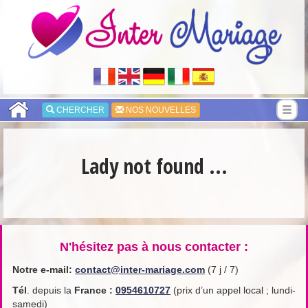
CHERCHER
NOS NOUVELLES
Lady not found ...
N'hésitez pas à nous contacter :
Notre e-mail:
contact@inter-mariage.com
(7 j / 7)
Tél
. depuis la
France
:
0954610727
(prix d’un appel local ; lundi-
samedi)