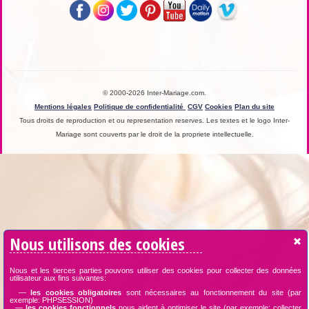
© 2000-2026 Inter-Mariage.com.
Mentions légales
Politique de confidentialité
CGV
Cookies
Plan du site
Tous droits de reproduction et ou representation reserves. Les textes et le logo Inter-
Mariage sont couverts par le droit de la propriete intellectuelle.
Nous utilisons des cookies
Nous et les tierces parties pouvons utiliser des cookies pour collecter des données
utilisateur aux fins suivantes:
—
les cookies obligatoires
sont nécessaires au fonctionnement du site (par
exemple: PHPSESSION)
—
les cookies fonctionnels
nous aident à optimiser le site (par exemple: collecter