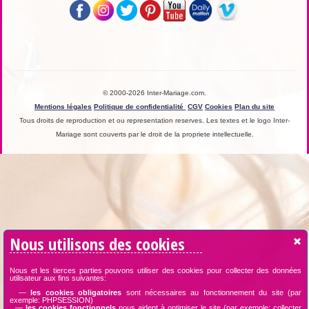
© 2000-2026 Inter-Mariage.com.
Mentions légales
Politique de confidentialité
CGV
Cookies
Plan du site
Tous droits de reproduction et ou representation reserves. Les textes et le logo Inter-
Mariage sont couverts par le droit de la propriete intellectuelle.
Nous utilisons des cookies
Nous et les tierces parties pouvons utiliser des cookies pour collecter des données
utilisateur aux fins suivantes:
—
les cookies obligatoires
sont nécessaires au fonctionnement du site (par
exemple: PHPSESSION)
—
les cookies fonctionnels
nous aident à optimiser le site (par exemple: collecter