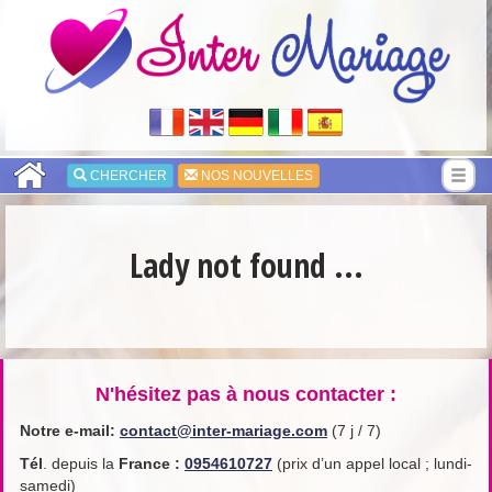
CHERCHER
NOS NOUVELLES
Lady not found ...
N'hésitez pas à nous contacter :
Notre e-mail:
contact@inter-mariage.com
(7 j / 7)
Tél
. depuis la
France
:
0954610727
(prix d’un appel local ; lundi-
samedi)