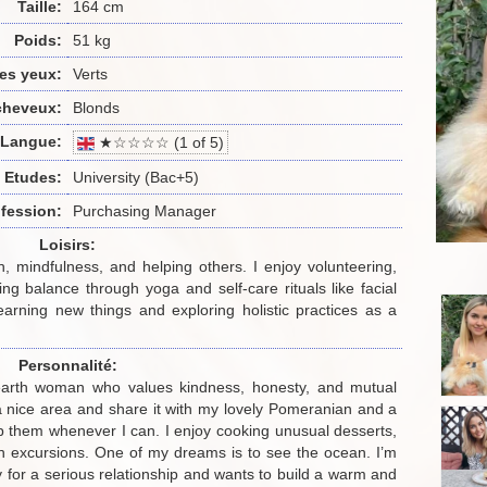
Taille:
164 cm
Poids:
51 kg
es yeux:
Verts
cheveux:
Blonds
Langue:
★☆☆☆☆ (1 of 5)
Etudes:
University (Bac+5)
fession:
Purchasing Manager
Loisirs:
, mindfulness, and helping others. I enjoy volunteering,
ng balance through yoga and self-care rituals like facial
arning new things and exploring holistic practices as a
Personnalité:
o-earth woman who values kindness, honesty, and mutual
n a nice area and share it with my lovely Pomeranian and a
elp them whenever I can. I enjoy cooking unusual desserts,
n excursions. One of my dreams is to see the ocean. I’m
 for a serious relationship and wants to build a warm and