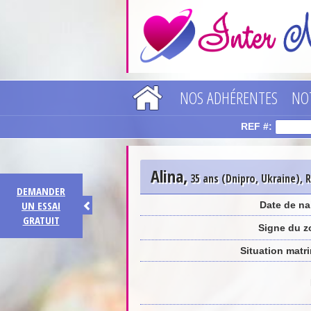
NOS ADHÉRENTES
NO
REF #:
Alina
,
35 ans (Dnipro, Ukraine), 
DEMANDER
UN ESSAI
Date de na
GRATUIT
Signe du z
Situation matr