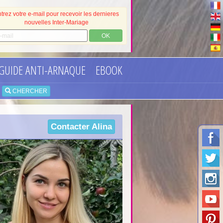
trez votre e-mail pour recevoir les dernieres
nouvelles Inter-Mariage
OK
GUIDE ANTI-ARNAQUE
EBOOK
•
CHERCHER
Contacter
Alina