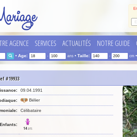
En
TRE AGENCE
SERVICES
ACTUALITÉS
NOTRE GUIDE
•
Age:
•
Taille:
-
ans
-
cm
Ref #19933
issance:
09.04.1991
Bélier
odiaque:
imoniale:
Célibataire
Enfants:
14
ans