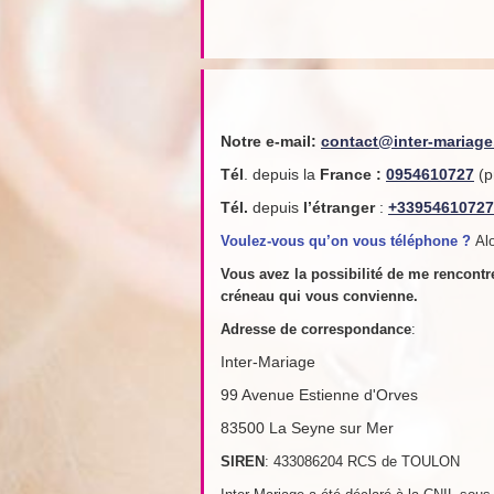
Notre e-mail:
contact@inter-mariag
Tél
. depuis la
France
:
0954610727
(p
Tél.
depuis
l’étranger
:
+33954610727
Voulez-vous qu’on vous téléphone ?
Alo
Vous avez la possibilité de me rencont
créneau qui vous convienne.
Adresse de
correspondance
:
Inter-Mariage
99 Avenue Estienne d'Orves
83500 La Seyne sur Mer
SIREN
: 433086204 RCS de TOULON