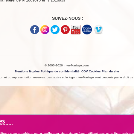
s la référence N°1809075 et N°1816939
SUIVEZ-NOUS :
© 2000-2026 Inter-Mariage.com.
Mentions légales
Politique de confidentialité
CGV
Cookies
Plan du site
n et ou representation reserves. Les textes et le logo Inter-Mariage sont couverts par le droit de l
es
iliser des cookies pour collecter des données utilisateur aux fins suivan