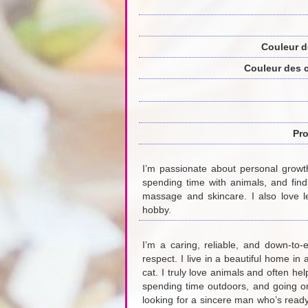
Couleur d
Couleur des 
Pro
I’m passionate about personal growth
spending time with animals, and findi
massage and skincare. I also love le
hobby.
I’m a caring, reliable, and down-t
respect. I live in a beautiful home i
cat. I truly love animals and often h
spending time outdoors, and going o
looking for a sincere man who’s ready