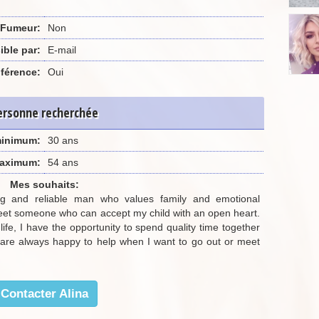
Fumeur:
Non
ible par:
E-mail
férence:
Oui
ersonne recherchée
minimum:
30 ans
aximum:
54 ans
Mes souhaits:
ing and reliable man who values family and emotional
 meet someone who can accept my child with an open heart.
life, I have the opportunity to spend quality time together
are always happy to help when I want to go out or meet
Contacter Alina