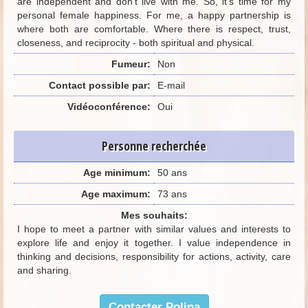
are independent and don’t live with me. So, it’s time for my
personal female happiness. For me, a happy partnership is
where both are comfortable. Where there is respect, trust,
closeness, and reciprocity - both spiritual and physical.
Fumeur:
Non
Contact possible par:
E-mail
Vidéoconférence:
Oui
Personne recherchée
Age minimum:
50 ans
Age maximum:
73 ans
Mes souhaits:
I hope to meet a partner with similar values and interests to
explore life and enjoy it together. I value independence in
thinking and decisions, responsibility for actions, activity, care
and sharing.
Contacter Polina